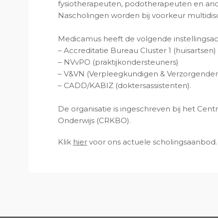
fysiotherapeuten, podotherapeuten en and
Nascholingen worden bij voorkeur multidisc
Medicamus heeft de volgende instellingsacc
– Accreditatie Bureau Cluster 1 (huisartsen)
– NVvPO (praktijkondersteuners)
– V&VN (Verpleegkundigen & Verzorgende
– CADD/KABIZ (doktersassistenten).
De organisatie is ingeschreven bij het Cent
Onderwijs (CRKBO).
Klik
hier
voor ons actuele scholingsaanbod.