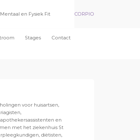
Mentaal en Fysiek Fit
CORPIO
nstroom
Stages
Contact
lingen voor huisartsen,
riagisten,
, apothekersassistenten en
amen met het ziekenhuis St
erpleegkundigen, diëtisten,