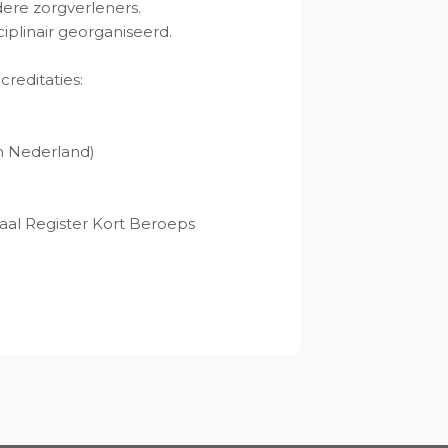
ere zorgverleners.
iplinair georganiseerd.
reditaties:
n Nederland)
raal Register Kort Beroeps