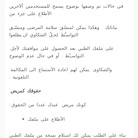
في حالات تم وصفها بوضوح يسمح للمستخدمين ألآخرين
الأطلاع على جزء من
بياناتك . وهكذا يمكن لمنسّق سلامة المرضى ومنسّـق
التواسـّط لحـلّ الشكاوي ان يطلعوا
على ملفك الطبي بعد الحصول على موافقتك لأجل
التواســّط . أو في حال عدم الوضوح
والشكاوى يمكن لهم اعادة الأستماع الى المكالمة
التلفونية .
حقوقك كمريض
كونك مريض عندك عددا من الحقوق :
الأطلاع على ملفك
بناء على الطلب يمكن لك استلام نسخة من ملفك الطبي