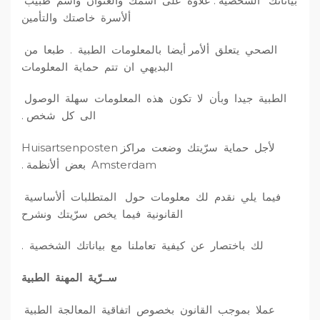
بياناتك الشخصية . علاوة على اسمك والعنوان واسم طبيب
v
u
i
s
ألأسرة خاصتك والتأمين
i
d
d
t
g
e
الصحي يتعلق ألأمر أيضا بالمعلومات الطبية . طبعا من
a
b
البديهي ان تتم حماية المعلومات
t
a
الطبية جيدا وبأن لا تكون هذه المعلومات سهلة الوصول
i
r
الى كل شخص .
e
لأجل حماية سرّيتك وضعت مراكز Huisartsenposten
Amsterdam بعض ألأنظمة .
فيما يلي نقدم لك معلومات حول المتطلبات ألأساسية
القانونية فيما يخص سرّيتك ونشرح
لك باختصار عن كيفية تعاملنا مع بياناتك الشخصية .
ســرّية المهنة الطبية
عملا بموجب القانون بخصوص اتفاقية المعالجة الطبية