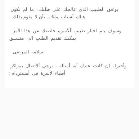
يوافق الطبيب الذي عالجك على طلبك ، ما لم تكون
هناك أسباب ملحّـة بأن لا يقوم بذلك .
وسوف يتم اخبار طبيب ألأسرة خاصتك عن هذا الأمر .
يمكنك تقديم الطلب الى منســق
سلامة المرضى .
وأخيرا ، ان كانت عندك أية أسئلة ، يرجى ألأتصال بمراكز
أطباء الأسرة في أمستردام :
P
r
i