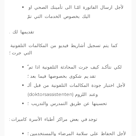
لأجل ارسال الفاتورة امّـا الى تأمينك الصحي او
اليك بخصوص الخدمات التي تمّ
تقديمها لك .
كما يتم تسجيل أشاريط فيديو من المكالمات التلفونية
التي جرت ؛
لكي نتأكـد كيف جرت المحادثة التلفونية اذا تم ّ
تقد يم شكوى بخصوصها فيما بعد ؛
لأجل اختبار جودة المكالمات التلفونية من قبل ألـ
(doktorsassistenten) وعند اللزوم
تحسينها عن طريق التمدرس والتدريب ؛
توجد في بعض مراكز أطباء الأسرة كاميرات :
لأجل الحفاظ على سلامة المرضاء والمستخدمين ؛