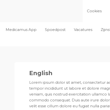
Cookies
Medicamus App
Spoedpost
Vacatures
Ziji
English
Lorem ipsum dolor sit amet, consectetur ad
tempor incididunt ut labore et dolore mag
veniam, quis nostrud exercitation ullamco lab
commodo consequat. Duis aute irure dolor 
velit esse cillum dolore eu fugiat nulla pari