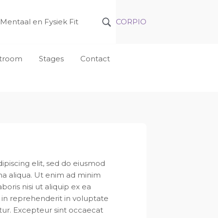
Mentaal en Fysiek Fit
CORPIO
nstroom
Stages
Contact
ipiscing elit, sed do eiusmod
na aliqua. Ut enim ad minim
oris nisi ut aliquip ex ea
in reprehenderit in voluptate
atur. Excepteur sint occaecat