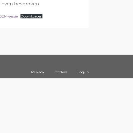
tieven besproken.
 GEM-sessie
Downloaden
Privacy
Cookies
Log-in