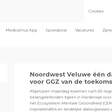
Cookies
Medicamus App
Spoedpost
Vacatures
Ziji
Noordwest Veluwe één d
voor GGZ van de toekoms
Afgelopen maandag kwamen ruim 60 region
belangstellenden bijeen in Harderwijk voo
het Ecosysteem Mentale Gezondheid (GEM).
inspiratietafels en landelijke dialoogsessie