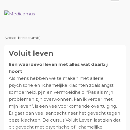
S
D
S
S
p
o
p
p
r
o
r
r
M
M
e
e
i
r
i
i
d
d
n
n
n
n
i
i
c
c
g
a
g
g
[wpseo_breadcrumb]
a
a
n
a
n
n
m
m
u
u
Voluit leven
a
r
a
a
s
s
a
d
a
a
Een waardevol leven met alles wat daarbij
r
e
r
r
hoort
d
h
d
d
Als mens hebben we te maken met allerlei
e
o
e
e
psychische en lichamelijke klachten zoals angst,
h
o
e
v
somberheid, pijn en vermoeidheid. “Pas als mijn
o
f
e
o
problemen zijn overwonnen, kan ik verder met
o
d
r
e
mijn leven”, is een veelvoorkomende overtuiging.
f
i
s
t
Er gaat dan veel aandacht naar het gevecht tegen
d
n
t
t
deze klachten. De cursus Voluit Leven laat zien dat
n
h
e
e
dit gevecht met psychische of lichamelijke
a
o
s
k