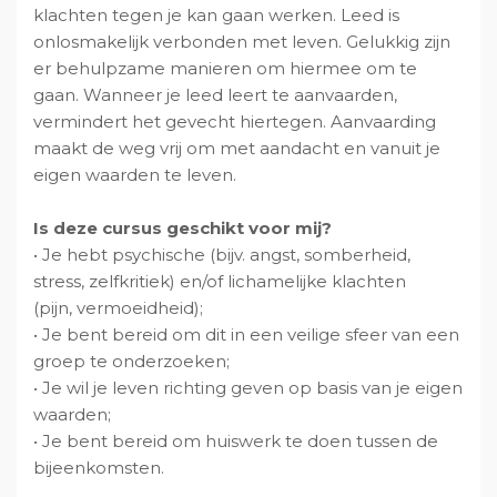
klachten tegen je kan gaan werken. Leed is
v
u
i
s
onlosmakelijk verbonden met leven. Gelukkig zijn
i
d
d
t
er behulpzame manieren om hiermee om te
g
e
gaan. Wanneer je leed leert te aanvaarden,
a
b
vermindert het gevecht hiertegen. Aanvaarding
t
a
maakt de weg vrij om met aandacht en vanuit je
i
r
eigen waarden te leven.
e
Is deze cursus geschikt voor mij?
• Je hebt psychische (bijv. angst, somberheid,
stress, zelfkritiek) en/of lichamelijke klachten
(pijn, vermoeidheid);
• Je bent bereid om dit in een veilige sfeer van een
groep te onderzoeken;
• Je wil je leven richting geven op basis van je eigen
waarden;
• Je bent bereid om huiswerk te doen tussen de
bijeenkomsten.