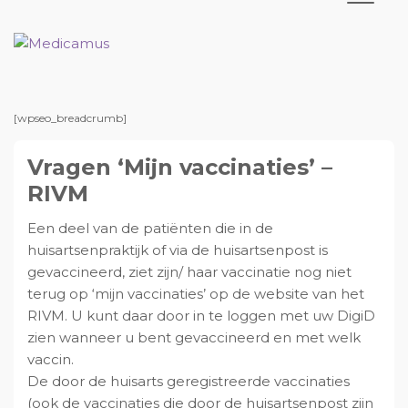
S
D
S
S
p
o
p
p
r
o
r
r
M
M
e
e
i
r
i
i
d
d
n
n
n
n
i
i
c
c
g
a
g
g
[wpseo_breadcrumb]
a
a
n
a
n
n
m
m
u
u
Vragen ‘Mijn vaccinaties’ –
a
r
a
a
s
s
a
d
a
a
RIVM
r
e
r
r
Een deel van de patiënten die in de
d
h
d
d
huisartsenpraktijk of via de huisartsenpost is
e
o
e
e
gevaccineerd, ziet zijn/ haar vaccinatie nog niet
h
o
e
v
terug op ‘mijn vaccinaties’ op de website van het
o
f
e
o
RIVM. U kunt daar door in te loggen met uw DigiD
o
d
r
e
zien wanneer u bent gevaccineerd en met welk
f
i
s
t
vaccin.
d
n
t
t
De door de huisarts geregistreerde vaccinaties
n
h
e
e
(ook de vaccinaties die door de huisartsenpost zijn
a
o
s
k