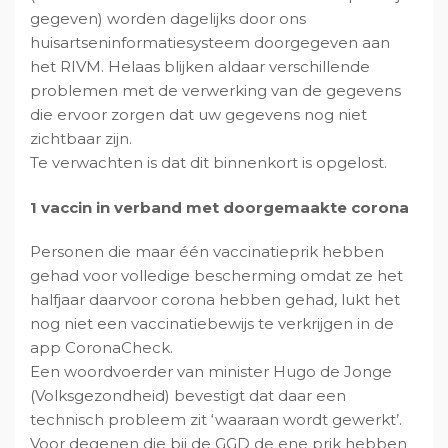
gegeven) worden dagelijks door ons
v
u
i
s
huisartseninformatiesysteem doorgegeven aan
i
d
d
t
het RIVM. Helaas blijken aldaar verschillende
g
e
problemen met de verwerking van de gegevens
a
b
die ervoor zorgen dat uw gegevens nog niet
t
a
zichtbaar zijn.
i
r
Te verwachten is dat dit binnenkort is opgelost.
e
1 vaccin in verband met doorgemaakte corona
Personen die maar één vaccinatieprik hebben
gehad voor volledige bescherming omdat ze het
halfjaar daarvoor corona hebben gehad, lukt het
nog niet een vaccinatiebewijs te verkrijgen in de
app CoronaCheck.
Een woordvoerder van minister Hugo de Jonge
(Volksgezondheid) bevestigt dat daar een
technisch probleem zit ‘waaraan wordt gewerkt’.
Voor degenen die bij de GGD de ene prik hebben