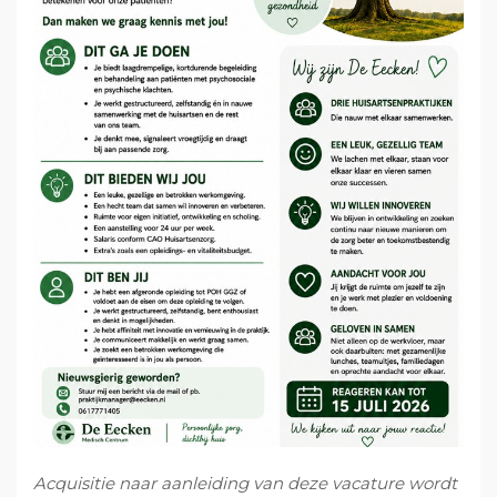
v
u
i
s
i
d
d
t
g
e
a
b
t
a
i
r
e
Acquisitie naar aanleiding van deze vacature wordt