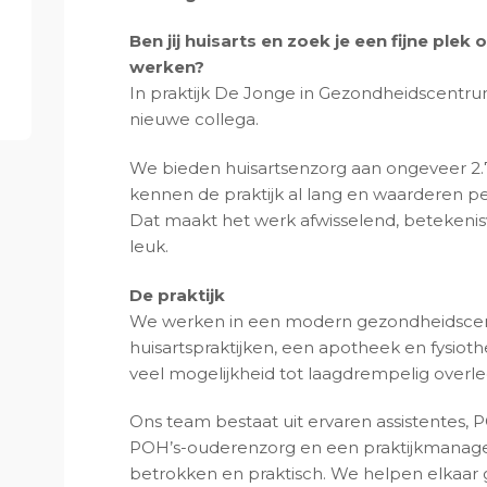
Ben jij huisarts en zoek je een fijne plek 
werken?
In praktijk De Jonge in Gezondheidscentru
nieuwe collega.
We bieden huisartsenzorg aan ongeveer 2.7
kennen de praktijk al lang en waarderen per
Dat maakt het werk afwisselend, betekeni
leuk.
De praktijk
We werken in een modern gezondheidscen
huisartspraktijken, een apotheek en fysiother
veel mogelijkheid tot laagdrempelig overle
Ons team bestaat uit ervaren assistentes, 
POH’s-ouderenzorg en een praktijkmanager. 
betrokken en praktisch. We helpen elkaar g