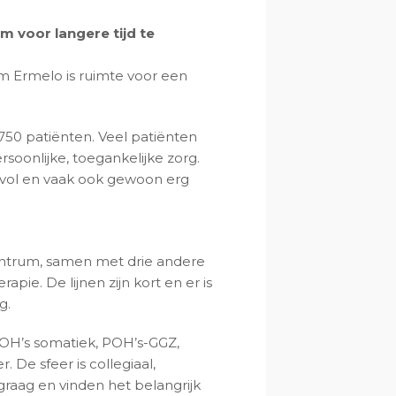
om voor langere tijd te
m Ermelo is ruimte voor een
50 patiënten. Veel patiënten
soonlijke, toegankelijke zorg.
svol en vaak ook gewoon erg
trum, samen met drie andere
apie. De lijnen zijn kort en er is
g.
POH’s somatiek, POH’s-GGZ,
De sfeer is collegiaal,
raag en vinden het belangrijk