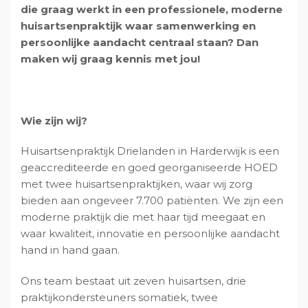
die graag werkt in een professionele, moderne
v
u
i
s
huisartsenpraktijk waar samenwerking en
i
d
d
t
persoonlijke aandacht centraal staan? Dan
g
e
maken wij graag kennis met jou!
a
b
t
a
i
r
e
Wie zijn wij?
Huisartsenpraktijk Drielanden in Harderwijk is een
geaccrediteerde en goed georganiseerde HOED
met twee huisartsenpraktijken, waar wij zorg
bieden aan ongeveer 7.700 patiënten. We zijn een
moderne praktijk die met haar tijd meegaat en
waar kwaliteit, innovatie en persoonlijke aandacht
hand in hand gaan.
Ons team bestaat uit zeven huisartsen, drie
praktijkondersteuners somatiek, twee