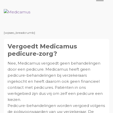
S
D
S
S
p
o
p
p
r
o
r
r
M
M
e
e
i
r
i
i
d
d
n
n
n
n
i
i
c
c
g
a
g
g
[wpseo_breadcrumb]
a
a
n
a
n
n
m
m
u
u
Vergoedt Medicamus
a
r
a
a
s
s
a
d
a
a
pedicure-zorg?
r
e
r
r
Nee, Medicamus vergoedt geen behandelingen
d
h
d
d
door een pedicure. Medicamus heeft geen
e
o
e
e
pedicure-behandelingen bij verzekeraars
h
o
e
v
ingekocht en heeft daarom ook geen financieel
o
f
e
o
contract met pedicures. Patiënten in ons
o
d
r
e
werkgebied zijn dus vrij om zelf een pedicure een
f
i
s
t
kiezen.
d
n
t
t
Pedicure-behandelingen worden vergoed volgens
n
h
e
e
de polisvoorwaarden van uw verzekeraar. De
a
o
s
k