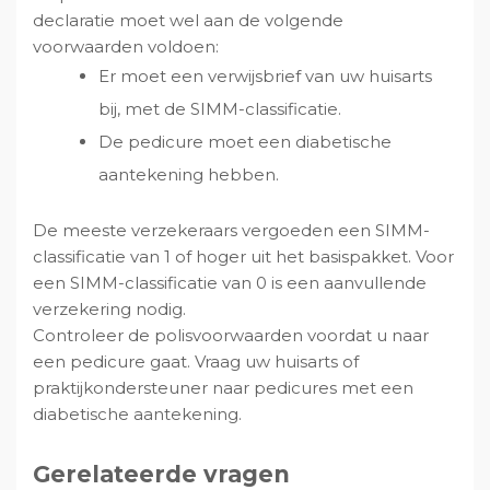
declaratie moet wel aan de volgende
v
u
i
s
voorwaarden voldoen:
i
d
d
t
g
e
Er moet een verwijsbrief van uw huisarts
a
b
bij, met de SIMM-classificatie.
t
a
De pedicure moet een diabetische
i
r
aantekening hebben.
e
De meeste verzekeraars vergoeden een SIMM-
classificatie van 1 of hoger uit het basispakket. Voor
een SIMM-classificatie van 0 is een aanvullende
verzekering nodig.
Controleer de polisvoorwaarden voordat u naar
een pedicure gaat. Vraag uw huisarts of
praktijkondersteuner naar pedicures met een
diabetische aantekening.
Gerelateerde vragen