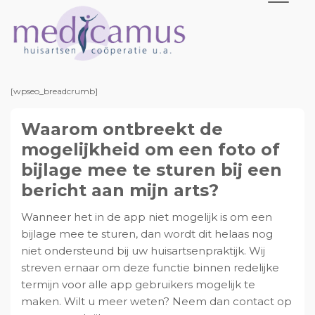
S
D
S
S
p
o
p
p
r
o
r
r
i
r
i
i
M
M
n
n
n
n
e
e
d
d
g
a
g
g
[wpseo_breadcrumb]
i
i
n
a
n
n
c
c
a
a
Waarom ontbreekt de
a
r
a
a
m
m
u
u
a
d
a
a
mogelijkheid om een foto of
s
s
r
e
r
r
bijlage mee te sturen bij een
d
h
d
d
bericht aan mijn arts?
e
o
e
e
h
o
e
v
Wanneer het in de app niet mogelijk is om een
o
f
e
o
bijlage mee te sturen, dan wordt dit helaas nog
o
d
r
e
niet ondersteund bij uw huisartsenpraktijk. Wij
f
i
s
t
streven ernaar om deze functie binnen redelijke
d
n
t
t
termijn voor alle app gebruikers mogelijk te
n
h
e
e
maken. Wilt u meer weten? Neem dan contact op
a
o
s
k