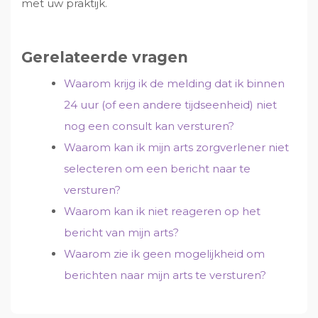
met uw praktijk.
v
u
i
s
i
d
d
t
g
e
Gerelateerde vragen
a
b
t
a
Waarom krijg ik de melding dat ik binnen
i
r
24 uur (of een andere tijdseenheid) niet
e
nog een consult kan versturen?
Waarom kan ik mijn arts zorgverlener niet
selecteren om een bericht naar te
versturen?
Waarom kan ik niet reageren op het
bericht van mijn arts?
Waarom zie ik geen mogelijkheid om
berichten naar mijn arts te versturen?