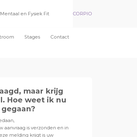
Mentaal en Fysiek Fit
CORPIO
nstroom
Stages
Contact
aagd, maar krijg
l. Hoe weet ik nu
s gegaan?
edaan,
uw aanvraag is verzonden en in
eze melding krijgt is uw